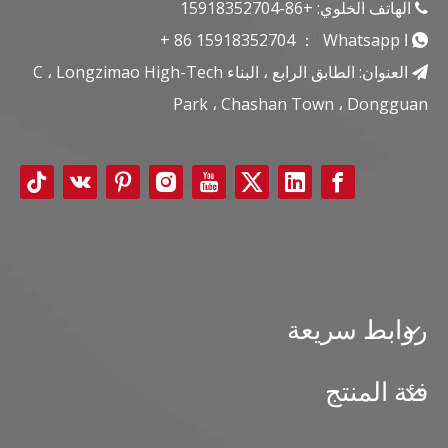
الهاتف الخلوي: +86-15918352704

ا
Whatsapp
ا
：
15918352704
+ 86


العنوان: الطابق الرابع ، البناء C ، Longzimao High-Tech

Park ، Chashan Town ، Dongguan
روابط سريعة
فئة المنتج