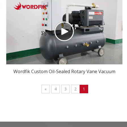
Wordfik Custom Oil-Sealed Rotary Vane Vacuum
Systems
»
4
3
2
1