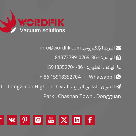
البريد الإلكتروني:
info@wordfik.com

الهاتف: +86-0769-81373799

الهاتف الخلوي: +86-15918352704

ا
Whatsapp
ا
：
15918352704
+ 86


العنوان: الطابق الرابع ، البناء C ، Longzimao High-Tech

Park ، Chashan Town ، Dongguan