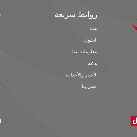
روابط سريعة
ف
بيت
م
الحلول
م
معلومات عنا
م
يدعم
م
الأخبار والأحداث
م
اتصل بنا
م
م
م
أ