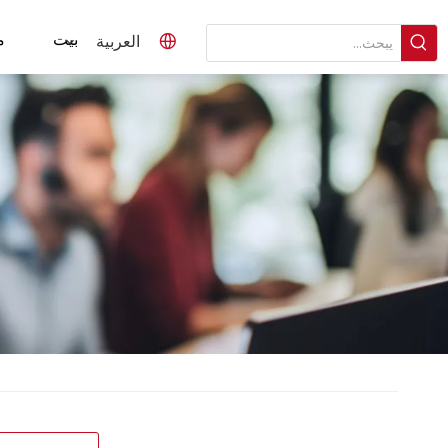
بيت
م
العربية