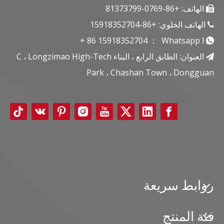
الهاتف: +86-0769-81373799

الهاتف الخلوي: +86-15918352704

ا
Whatsapp
ا
：
15918352704
+ 86


العنوان: الطابق الرابع ، البناء C ، Longzimao High-Tech

Park ، Chashan Town ، Dongguan
روابط سريعة
فئة المنتج