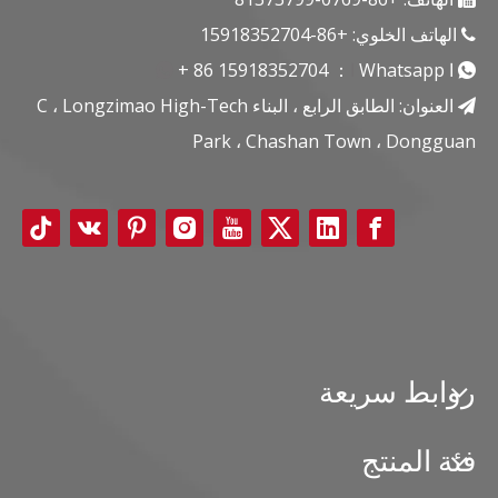
الهاتف الخلوي: +86-15918352704

ا
Whatsapp
ا
：
15918352704
+ 86


العنوان: الطابق الرابع ، البناء C ، Longzimao High-Tech

Park ، Chashan Town ، Dongguan
روابط سريعة
فئة المنتج