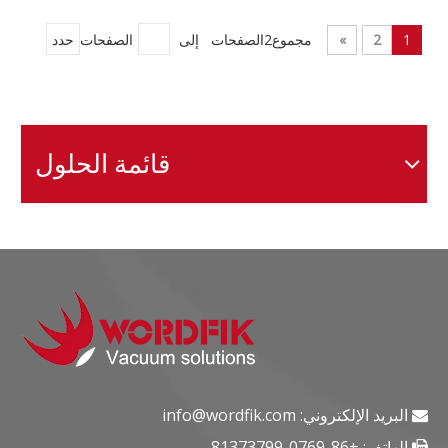
1
2
»
مجموع2الصفحات إلى
الصفحات
حدد
قائمة الحلول
البريد الإلكتروني:
info@wordfik.com

الهاتف: +86-0769-81373799
