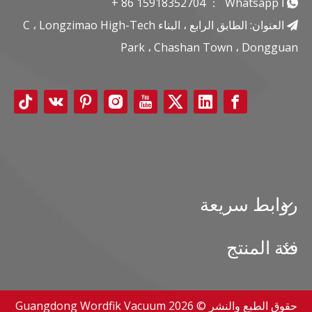
ا
Whatsapp
ا
：
15918352704
+ 86


العنوان: الطابق الرابع ، البناء C ، Longzimao High-Tech

Park ، Chashan Town ، Dongguan
روابط سريعة
فئة المنتج
حقوق الطبع والنشر ©
2026
Guangdong Wordfik Vacuum